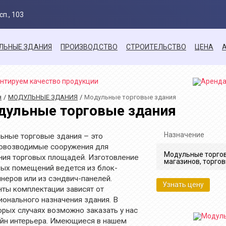
п., 103
ЛЬНЫЕ ЗДАНИЯ
ПРОИЗВОДСТВО
СТРОИТЕЛЬСТВО
ЦЕНА
я
МОДУЛЬНЫЕ ЗДАНИЯ
Модульные торговые здания
дульные торговые здания
Назначение
ьные торговые здания – это
овозводимые сооружения для
Модульные торгов
ния торговых площадей. Изготовление
магазинов, торгов
вых помещений ведется из блок-
неров или из сэндвич-панелей.
Узнать цену
нты комплектации зависят от
ионального назначения здания. В
орых случаях возможно заказать у нас
айн интерьера. Имеющиеся в нашем