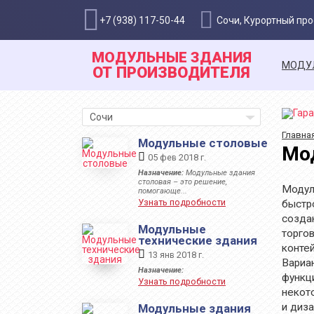
+7 (938) 117-50-44
Сочи, Курортный прос
МОДУЛЬНЫЕ ЗДАНИЯ
МОДУ
ОТ ПРОИЗВОДИТЕЛЯ
Сочи
Главна
Модульные столовые
Мо
05 фев 2018 г.
Назначение:
Модульные здания
столовая – это решение,
Модул
помогающе...
Узнать подробности
быстр
созда
Модульные
торго
технические здания
контей
13 янв 2018 г.
Вариа
Назначение:
функц
Узнать подробности
некот
и диз
Модульные здания