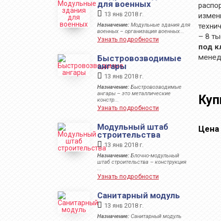
для военных
распо
13 янв 2018 г.
измен
Назначение:
Модульные здания для
техни
военных – организация военных...
– 8 ты
Узнать подробности
под к
менед
Быстровозводимые
ангары
13 янв 2018 г.
Назначение:
Быстровозводимые
ангары – это металлические
Куп
констр...
Узнать подробности
Модульный штаб
Цена 
строительства
13 янв 2018 г.
Назначение:
Блочно-модульный
штаб строительства – конструкция
...
Узнать подробности
Санитарный модуль
13 янв 2018 г.
Назначение:
Санитарный модуль